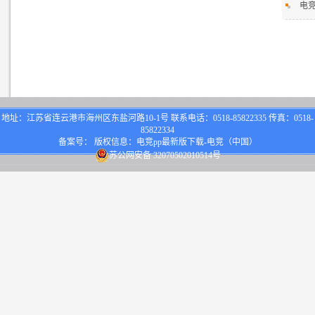
电竞
地址：江苏省连云港市海州区东盐河路10-1号 联系电话：0518-85822335 传真：0518-
85822334
备案号： 版权信息：电竞pp最新版下载-电竞（中国）
苏公网安备 32070502010514号