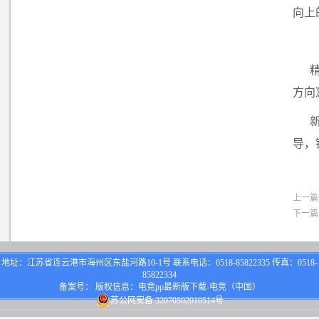
向上
方向
导，
上一篇
下一篇
地址：江苏省连云港市海州区东盐河路10-1号 联系电话：0518-85822335 传真：0518-
85822334
备案号： 版权信息：电竞pp最新版下载-电竞（中国）
苏公网安备 32070502010514号