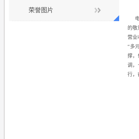
荣誉图片
的敬
营业
“多
撑，
调，
行，