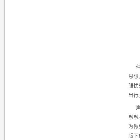
思想
强忧
出行
融融
为做
版下