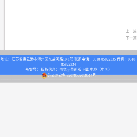
上一篇
下一篇
地址：江苏省连云港市海州区东盐河路10-1号 联系电话：0518-85822335 传真：0518-
85822334
备案号： 版权信息：电竞pp最新版下载-电竞（中国）
苏公网安备 32070502010514号