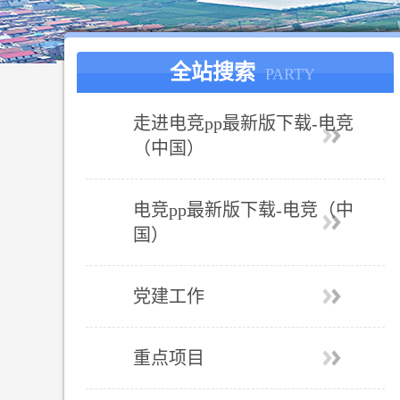
全站搜索
PARTY
走进电竞pp最新版下载-电竞
（中国）
电竞pp最新版下载-电竞（中
国）
党建工作
重点项目