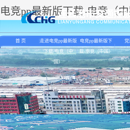
电竞pp最新版下载-电竞（
首 页
走进电竞pp最新版
电竞pp最新版下
党
下载-电竞（中
载-电竞（中国）
国）