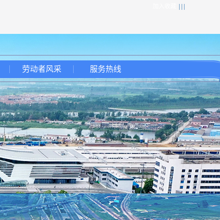
加入收藏
| | |
劳动者风采
服务热线