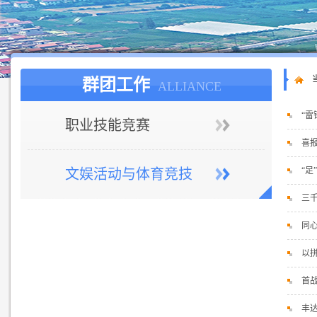
群团工作
ALLIANCE
“
职业技能竞赛
喜
“
文娱活动与体育竞技
三
同
以
首
丰