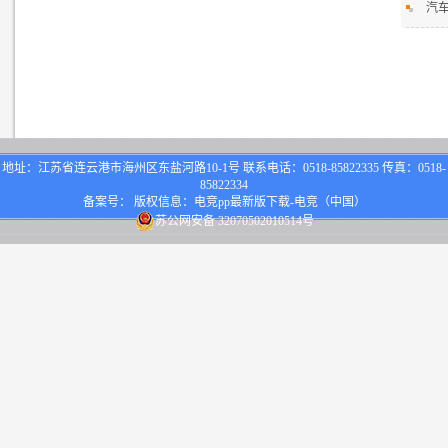
汽
地址：江苏省连云港市海州区东盐河路10-1号 联系电话：0518-85822335 传真：0518-
85822334
备案号： 版权信息：电竞pp最新版下载-电竞（中国）
苏公网安备 32070502010514号