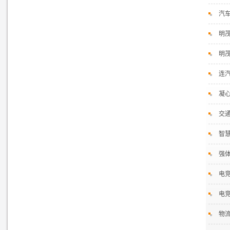
汽车
明
明
连
凝心
交
智
强
电竞
电
物流