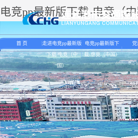
电竞pp最新版下载-电竞（
首 页
走进电竞pp最新版
电竞pp最新版下
党
下载-电竞（中
载-电竞（中国）
国）