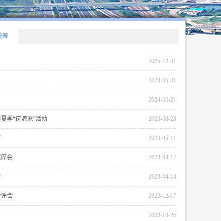
统筹
2025-12-31
2024-05-31
2024-05-21
夏季“送清凉”活动
2023-08-23
平
2023-05-11
联席会
2023-04-17
研
2023-04-14
考评会
2022-12-17
2022-10-26