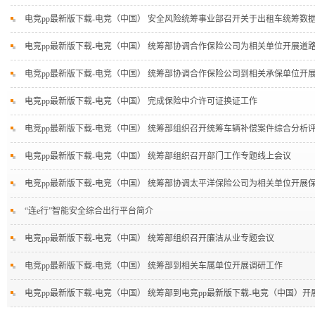
电竞pp最新版下载-电竞（中国） 安全风险统筹事业部召开关于出租车统筹数
电竞pp最新版下载-电竞（中国） 统筹部协调合作保险公司为相关单位开展道
电竞pp最新版下载-电竞（中国） 统筹部协调合作保险公司到相关承保单位开展
电竞pp最新版下载-电竞（中国） 完成保险中介许可证换证工作
电竞pp最新版下载-电竞（中国） 统筹部组织召开统筹车辆补偿案件综合分析
电竞pp最新版下载-电竞（中国） 统筹部组织召开部门工作专题线上会议
电竞pp最新版下载-电竞（中国） 统筹部协调太平洋保险公司为相关单位开展
“连e行”智能安全综合出行平台简介
电竞pp最新版下载-电竞（中国） 统筹部组织召开廉洁从业专题会议
电竞pp最新版下载-电竞（中国） 统筹部到相关车属单位开展调研工作
电竞pp最新版下载-电竞（中国） 统筹部到电竞pp最新版下载-电竞（中国）