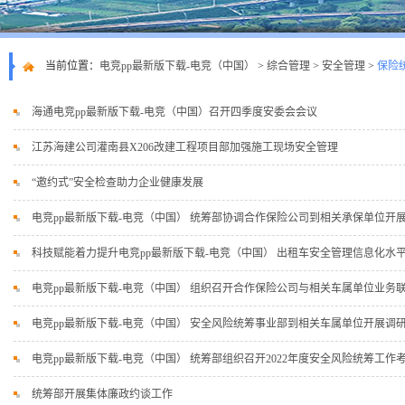
当前位置：
电竞pp最新版下载-电竞（中国）
>
综合管理
>
安全管理
>
保险
海通电竞pp最新版下载-电竞（中国）召开四季度安委会会议
江苏海建公司灌南县X206改建工程项目部加强施工现场安全管理
“邀约式”安全检查助力企业健康发展
电竞pp最新版下载-电竞（中国） 统筹部协调合作保险公司到相关承保单位开展
科技赋能着力提升电竞pp最新版下载-电竞（中国） 出租车安全管理信息化水
电竞pp最新版下载-电竞（中国） 组织召开合作保险公司与相关车属单位业务
电竞pp最新版下载-电竞（中国） 安全风险统筹事业部到相关车属单位开展调
电竞pp最新版下载-电竞（中国） 统筹部组织召开2022年度安全风险统筹工作
统筹部开展集体廉政约谈工作