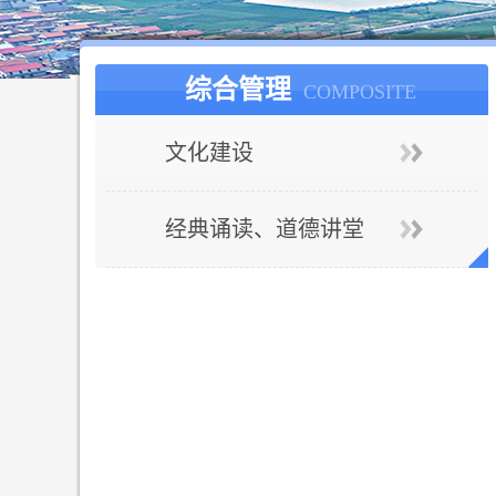
综合管理
COMPOSITE
文化建设
经典诵读、道德讲堂