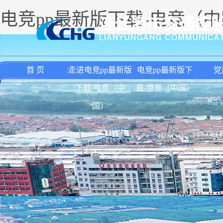
电竞pp最新版下载-电竞（
首 页
走进电竞pp最新版
电竞pp最新版下
党
下载-电竞（中
载-电竞（中国）
国）