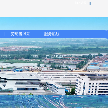
加入收藏
| | |
劳动者风采
服务热线