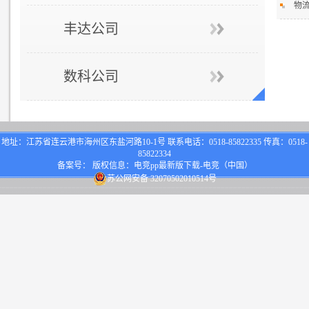
物流
丰达公司
数科公司
地址：江苏省连云港市海州区东盐河路10-1号 联系电话：0518-85822335 传真：0518-
85822334
备案号： 版权信息：电竞pp最新版下载-电竞（中国）
苏公网安备 32070502010514号