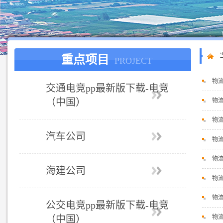
重点项目
PROJECT
物流
交通电竞pp最新版下载-电竞
（中国）
物流
物
汽车公司
物
物流
海建公司
物
物流
公交电竞pp最新版下载-电竞
（中国）
物