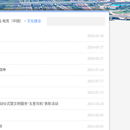
载-电竞（中国）
>
文化建设
2026-03-30
2026-03-27
2026-03-27
精神
2025-07-24
2025-07-17
2025-07-15
启动仪式暨文明服务“五星司机”表彰活动
2025-03-10
2025-03-05
新
2025-03-05