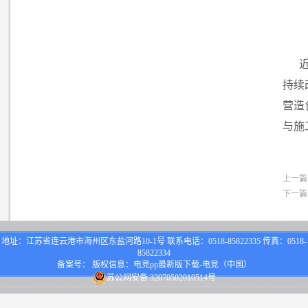
持续
营造
与施
上一篇
下一篇
地址：江苏省连云港市海州区东盐河路10-1号 联系电话：0518-85822335 传真：0518-
85822334
备案号： 版权信息：电竞pp最新版下载-电竞（中国）
苏公网安备 32070502010514号