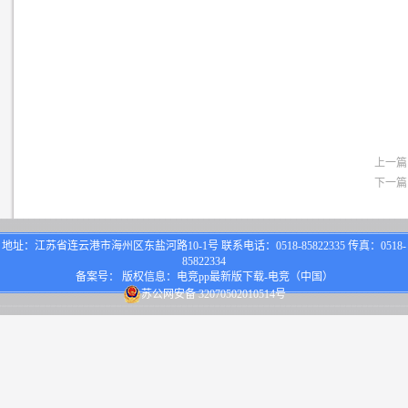
上一篇
下一篇
地址：江苏省连云港市海州区东盐河路10-1号 联系电话：0518-85822335 传真：0518-
85822334
备案号： 版权信息：电竞pp最新版下载-电竞（中国）
苏公网安备 32070502010514号