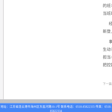
的班
当班
新登
生动
担当
把控
下一篇
地址：江苏省连云港市海州区东盐河路10-1号 联系电话：0518-85822335 传真：0518-
85822334