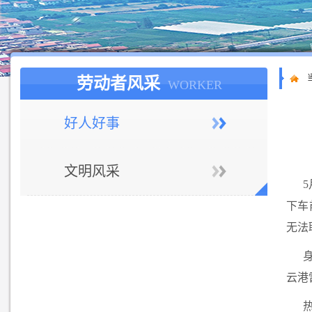
劳动者风采
WORKER
好人好事
文明风采
下车
无法
云港