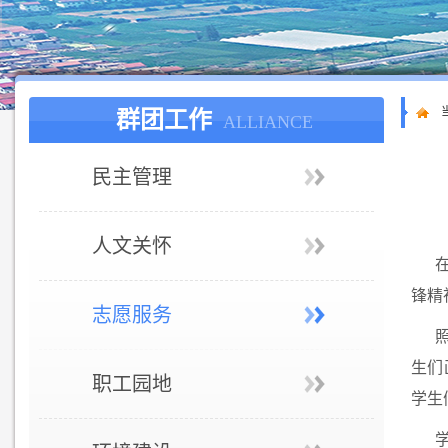
群团工作
ALLIANCE
民主管理
人文关怀
锋精
志愿服务
生们
职工园地
学生