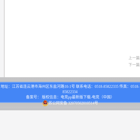
上一篇
下一篇
地址：江苏省连云港市海州区东盐河路10-1号 联系电话：0518-85822335 传真：0518-
85822334
备案号： 版权信息：电竞pp最新版下载-电竞（中国）
苏公网安备 32070502010514号